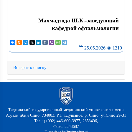
Махмадзода Ш.К.-заведующий
кафедрой офтальмологии
25.05.2026
1219
Возврат к списку
Таджикский государственный медицинский университет имени
Абуали ибни Сино, 734003, РТ, г.Душанбе, р. Сино, ул.Сино 29-31
Тел.: (+992) 446-600-3977, 2353496,
Факс: 2243687