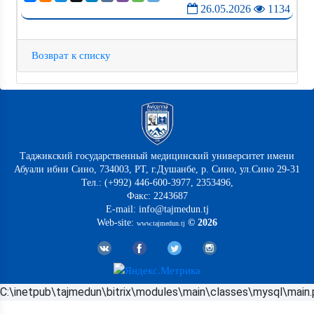
26.05.2026
1134
Возврат к списку
Таджикский государственный медицинский университет имени
Абуали ибни Сино, 734003, РТ, г.Душанбе, р. Сино, ул.Сино 29-31
Тел.: (+992) 446-600-3977, 2353496,
Факс: 2243687
E-mail: info@tajmedun.tj
Web-site:
© 2026
www.tajmedun.tj
C:\inetpub\tajmedun\bitrix\modules\main\classes\mysql\main