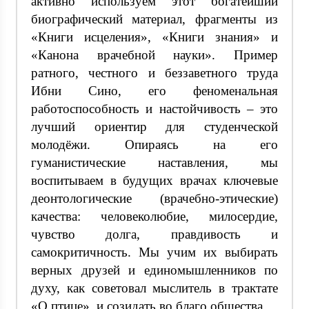
активно используем этот богатейший
биографический материал, фрагменты из
«Книги исцеления», «Книги знания» и
«Канона врачебной науки». Пример
ратного, честного и беззаветного труда
Ибни Сино, его феноменальная
работоспособность и настойчивость – это
лучший ориентир для студенческой
молодёжи. Опираясь на его
гуманистические наставления, мы
воспитываем в будущих врачах ключевые
деонтологические (врачебно-этические)
качества: человеколюбие, милосердие,
чувство долга, правдивость и
самокритичность. Мы учим их выбирать
верных друзей и единомышленников по
духу, как советовал мыслитель в трактате
«О птице», и созидать во благо общества.