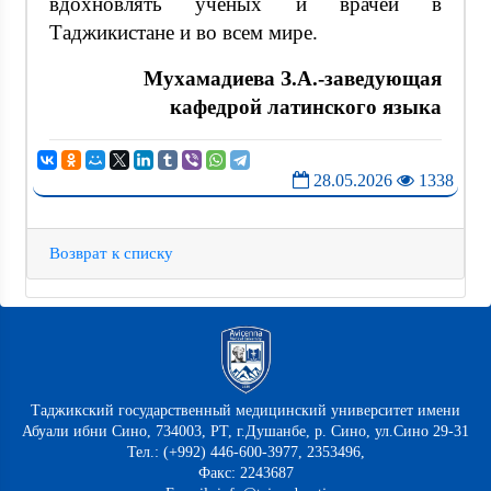
вдохновлять ученых и врачей в
Таджикистане и во всем мире.
Мухамадиева З.А.-заведующая
кафедрой латинского языка
28.05.2026
1338
Возврат к списку
Таджикский государственный медицинский университет имени
Абуали ибни Сино, 734003, РТ, г.Душанбе, р. Сино, ул.Сино 29-31
Тел.: (+992) 446-600-3977, 2353496,
Факс: 2243687