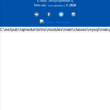
E-mail: info@tajmedun.tj
Web-site:
© 2026
www.tajmedun.tj
C:\inetpub\tajmedun\bitrix\modules\main\classes\mysql\main