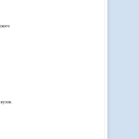
ского
вузов.