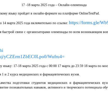
17 -18 марта 2025 года – Онлайн-олимпиада
кому языку пройдет в онлайн-формате на платформе OnlineTestPad.
https://forms.gl
о 14 марта 2025 года включительно по ссылке:
я быстрой связи с организаторами олимпиады по всем возникающим воп
hi
Oxuj/yCZErm1ZbEC0Lpo0/Wufru4=
языку: 17-18 марта 2025 года с 00:00 17 марта до 23:59 18 марта по мо
 1 и 2 курса медицинских и фармацевтических вузов.
ачества подготовки студентов медицинских и фармацевтических ву
итие познавательных навыков, активного и творческого потенциала об