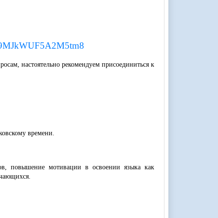
e/Wb9MJkWUF5A2M5tm8
росам, настоятельно рекомендуем присоединиться к
сковскому времени.
зов, повышение мотивации в освоении языка как
учающихся.