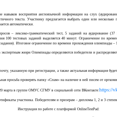
е навыков восприятия англоязычной информации на слух (аудировани
тичного текста. Участнику предлагается выбрать один или несколько п
ается автоматически.
просов – лексико-грамматический тест, 5 заданий на аудирование (37
ния 100 тестовых заданий выделяется 40 минут. Ограничение по време
е задания). Итоговое ограничение по времени прохождения олимпиады – 1
в экспертным жюри Олимпиады определяются победители и распределяют
почту, указанную при регистрации, а также актуальная информация будет
ная просьба проверять папку «Спам» на наличие в ней писем от оргкоми
https://
20 марта в группе ОМУС СГМУ в социальной сети ВКонтакте:
тификаты участника. Победителям и призерам – дипломы 1, 2 и 3 степен
Инструкция по работе с платформой OnlineTestPad: