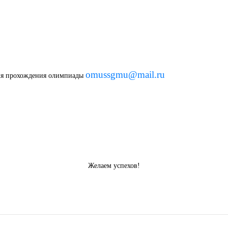
omussgmu@mail.ru
мя прохождения олимпиады
Желаем успехов!