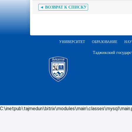
◄ ВОЗВРАТ К СПИСКУ
УНИВЕРСИТЕТ
ОБРАЗОВАНИЕ
НАУ
Таджикский государс
C:\inetpub\tajmedun\bitrix\modules\main\classes\mysql\main