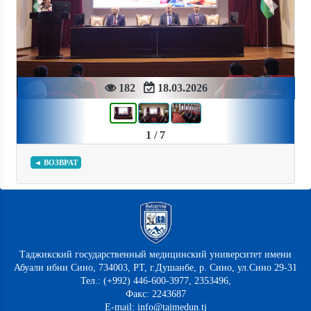
Previous
Next
182
18.03.2026
1 / 7
◄ ВОЗВРАТ
Таджикский государственный медицинский университет имени
Абуали ибни Сино, 734003, РТ, г.Душанбе, р. Сино, ул.Сино 29-31
Тел.: (+992) 446-600-3977, 2353496,
Факс: 2243687
E-mail: info@tajmedun.tj