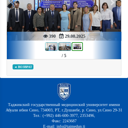
Previous
Next
390
29.08.2025
/ 5
◄ ВОЗВРАТ
Таджикский государственный медицинский университет имени
Абуали ибни Сино, 734003, РТ, г.Душанбе, р. Сино, ул.Сино 29-31
Тел.: (+992) 446-600-3977, 2353496,
Факс: 2243687
E-mail: info@tajmedun.tj