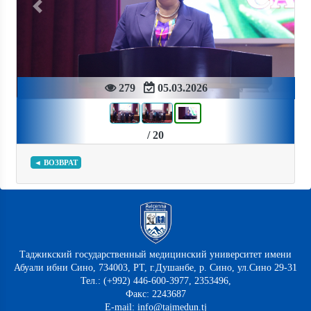
Previous
Next
279
05.03.2026
/ 20
◄ ВОЗВРАТ
Таджикский государственный медицинский университет имени
Абуали ибни Сино, 734003, РТ, г.Душанбе, р. Сино, ул.Сино 29-31
Тел.: (+992) 446-600-3977, 2353496,
Факс: 2243687
E-mail: info@tajmedun.tj