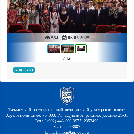
Previous
Next
554
06.03.2025
/ 12
◄ ВОЗВРАТ
Таджикский государственный медицинский университет имени
Абуали ибни Сино, 734003, РТ, г.Душанбе, р. Сино, ул.Сино 29-31
Тел.: (+992) 446-600-3977, 2353496,
Факс: 2243687
E-mail: info@tajmedun.tj