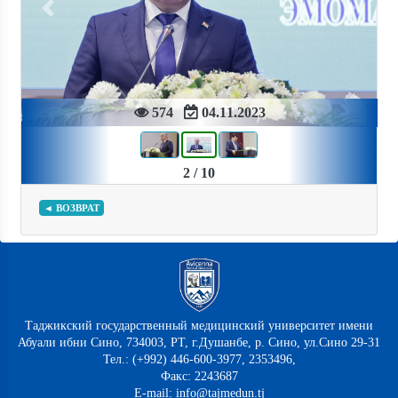
Previous
Next
574
04.11.2023
2 / 10
◄ ВОЗВРАТ
Таджикский государственный медицинский университет имени
Абуали ибни Сино, 734003, РТ, г.Душанбе, р. Сино, ул.Сино 29-31
Тел.: (+992) 446-600-3977, 2353496,
Факс: 2243687
E-mail: info@tajmedun.tj