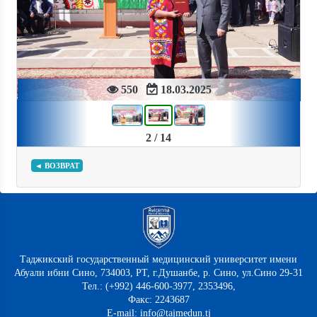
Previous
Next
550
18.03.2025
2 / 14
◄ ВОЗВРАТ
Таджикский государственный медицинский университет имени
Абуали ибни Сино, 734003, РТ, г.Душанбе, р. Сино, ул.Сино 29-31
Тел.: (+992) 446-600-3977, 2353496,
Факс: 2243687
E-mail: info@tajmedun.tj