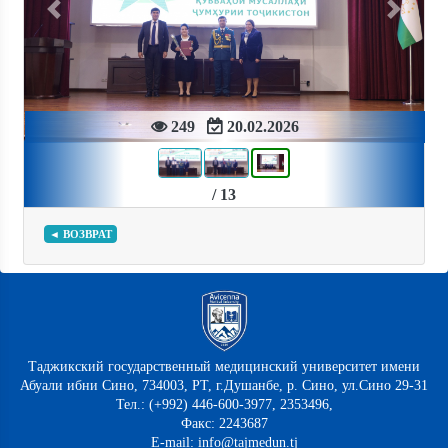
Previous
Next
249
20.02.2026
/ 13
◄ ВОЗВРАТ
Таджикский государственный медицинский университет имени
Абуали ибни Сино, 734003, РТ, г.Душанбе, р. Сино, ул.Сино 29-31
Тел.: (+992) 446-600-3977, 2353496,
Факс: 2243687
E-mail: info@tajmedun.tj