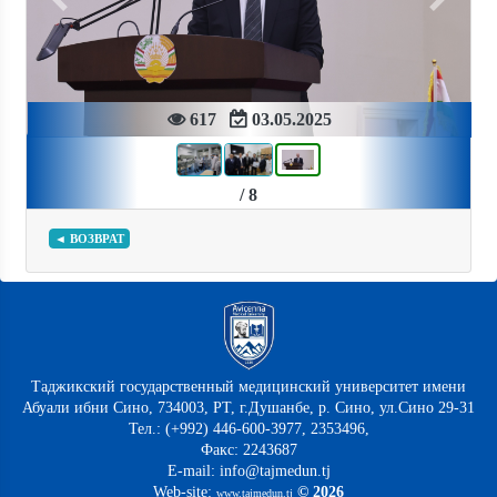
Previous
Next
617
03.05.2025
/ 8
◄ ВОЗВРАТ
Таджикский государственный медицинский университет имени
Абуали ибни Сино, 734003, РТ, г.Душанбе, р. Сино, ул.Сино 29-31
Тел.: (+992) 446-600-3977, 2353496,
Факс: 2243687
E-mail: info@tajmedun.tj
Web-site:
© 2026
www.tajmedun.tj