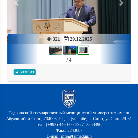
Previous
Next
321
29.12.2025
/ 4
◄ ВОЗВРАТ
Таджикский государственный медицинский университет имени
Абуали ибни Сино, 734003, РТ, г.Душанбе, р. Сино, ул.Сино 29-31
Тел.: (+992) 446-600-3977, 2353496,
Факс: 2243687
E-mail: info@tajmedun.tj