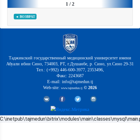
1 / 2
◄ ВОЗВРАТ
Таджикский государственный медицинский университет имени
Абуали ибни Сино, 734003, РТ, г.Душанбе, р. Сино, ул.Сино 29-31
Тел.: (+992) 446-600-3977, 2353496,
Факс: 2243687
E-mail: info@tajmedun.tj
Web-site:
© 2026
www.tajmedun.tj
C:\inetpub\tajmedun\bitrix\modules\main\classes\mysql\main