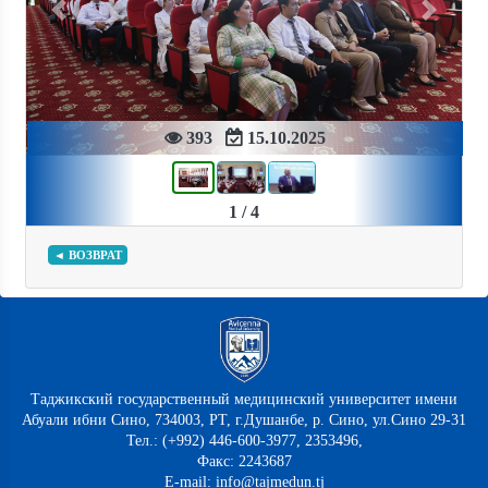
Previous
Next
393
15.10.2025
1 / 4
◄ ВОЗВРАТ
Таджикский государственный медицинский университет имени
Абуали ибни Сино, 734003, РТ, г.Душанбе, р. Сино, ул.Сино 29-31
Тел.: (+992) 446-600-3977, 2353496,
Факс: 2243687
E-mail: info@tajmedun.tj