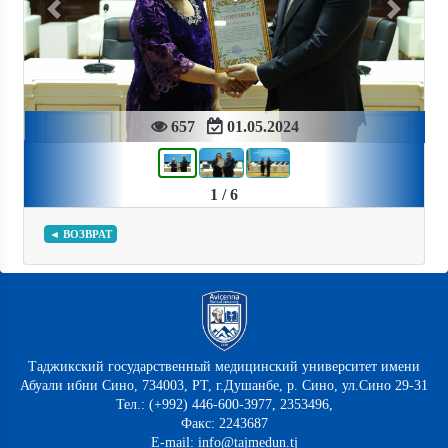
Previous
Next
657
01.05.2024
1 / 6
◄ ВОЗВРАТ
Таджикский государственный медицинский университет имени
Абуали ибни Сино, 734003, РТ, г.Душанбе, р. Сино, ул.Сино 29-31
Тел.: (+992) 446-600-3977, 2353496,
Факс: 2243687
E-mail: info@tajmedun.tj