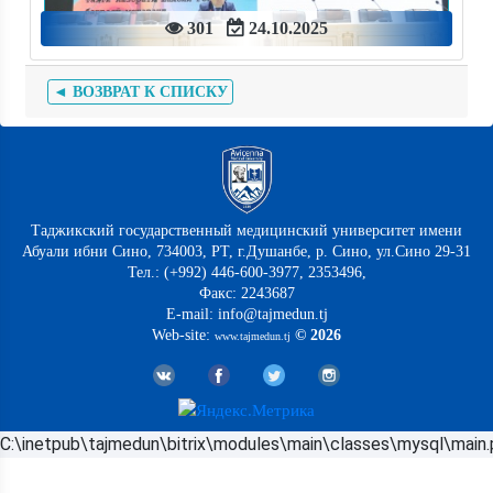
301
24.10.2025
◄ ВОЗВРАТ К СПИСКУ
Таджикский государственный медицинский университет имени
Абуали ибни Сино, 734003, РТ, г.Душанбе, р. Сино, ул.Сино 29-31
Тел.: (+992) 446-600-3977, 2353496,
Факс: 2243687
E-mail: info@tajmedun.tj
Web-site:
© 2026
www.tajmedun.tj
C:\inetpub\tajmedun\bitrix\modules\main\classes\mysql\main