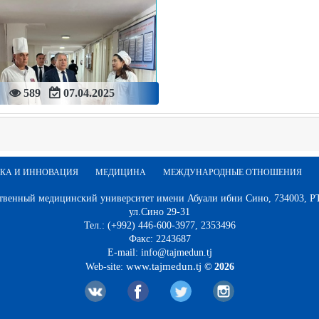
589
07.04.2025
КА И ИННОВАЦИЯ
МЕДИЦИНА
МЕЖДУНАРОДНЫЕ ОТНОШЕНИЯ
твенный медицинский университет имени Абуали ибни Сино, 734003, РТ,
ул.Сино 29-31
Тел.: (+992) 446-600-3977, 2353496
Факс: 2243687
E-mail: info@tajmedun.tj
www.tajmedun.tj
Web-site:
© 2026