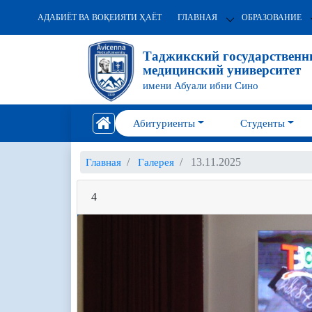
АДАБИЁТ ВА ВОҚЕИЯТИ ҲАЁТ
ГЛАВНАЯ
ОБРАЗОВАНИЕ
Таджикский государствен
медицинский университет
имени Абуали ибни Сино
Абитуриенты
Студенты
13.11.2025
Главная
Галерея
4