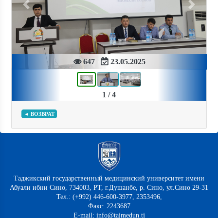
Previous
Next
647
23.05.2025
1 / 4
◄ ВОЗВРАТ
Таджикский государственный медицинский университет имени
Абуали ибни Сино, 734003, РТ, г.Душанбе, р. Сино, ул.Сино 29-31
Тел.: (+992) 446-600-3977, 2353496,
Факс: 2243687
E-mail: info@tajmedun.tj