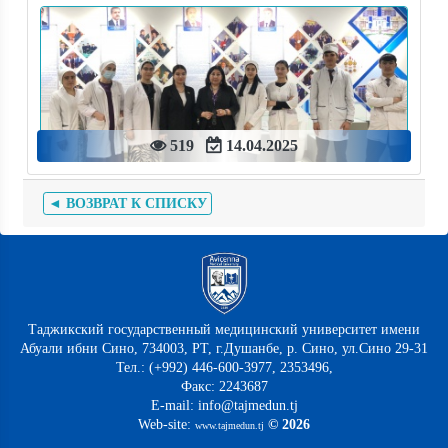
519
14.04.2025
◄ ВОЗВРАТ К СПИСКУ
Таджикский государственный медицинский университет имени
Абуали ибни Сино, 734003, РТ, г.Душанбе, р. Сино, ул.Сино 29-31
Тел.: (+992) 446-600-3977, 2353496,
Факс: 2243687
E-mail: info@tajmedun.tj
Web-site:
© 2026
www.tajmedun.tj