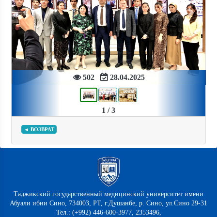
Previous
Next
502
28.04.2025
1 / 3
◄ ВОЗВРАТ
Таджикский государственный медицинский университет имени
Абуали ибни Сино, 734003, РТ, г.Душанбе, р. Сино, ул.Сино 29-31
Тел.: (+992) 446-600-3977, 2353496,