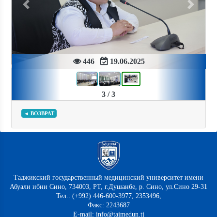
Previous
Next
446
19.06.2025
3 / 3
◄ ВОЗВРАТ
Таджикский государственный медицинский университет имени
Абуали ибни Сино, 734003, РТ, г.Душанбе, р. Сино, ул.Сино 29-31
Тел.: (+992) 446-600-3977, 2353496,
Факс: 2243687
E-mail: info@tajmedun.tj