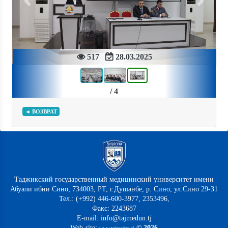
Previous
Next
517
28.03.2025
/ 4
◄ ВОЗВРАТ
Таджикский государственный медицинский университет имени
Абуали ибни Сино, 734003, РТ, г.Душанбе, р. Сино, ул.Сино 29-31
Тел.: (+992) 446-600-3977, 2353496,
Факс: 2243687
E-mail: info@tajmedun.tj
Web-site:
© 2026