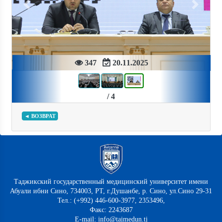
Previous
Next
347
20.11.2025
/ 4
◄ ВОЗВРАТ
Таджикский государственный медицинский университет имени
Абуали ибни Сино, 734003, РТ, г.Душанбе, р. Сино, ул.Сино 29-31
Тел.: (+992) 446-600-3977, 2353496,
Факс: 2243687
E-mail: info@tajmedun.tj