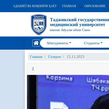
АДАБИЁТ ВА ВОҚЕИЯТИ ҲАЁТ
ГЛАВНАЯ
ОБРАЗОВАНИЕ
Таджикский государствен
медицинский университет
имени Абуали ибни Сино
Абитуриенты
Студенты
15.11.2023
Главная
Галерея
2