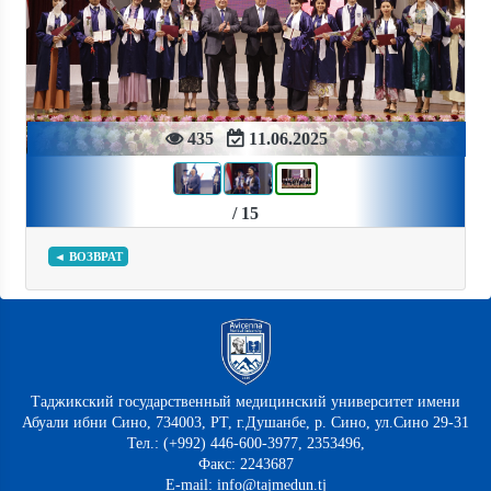
Previous
Next
435
11.06.2025
/ 15
◄ ВОЗВРАТ
Таджикский государственный медицинский университет имени
Абуали ибни Сино, 734003, РТ, г.Душанбе, р. Сино, ул.Сино 29-31
Тел.: (+992) 446-600-3977, 2353496,
Факс: 2243687
E-mail: info@tajmedun.tj