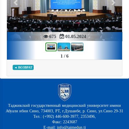
Previous
Next
675
01.05.2024
1 / 6
◄ ВОЗВРАТ
Таджикский государственный медицинский университет имени
Абуали ибни Сино, 734003, РТ, г.Душанбе, р. Сино, ул.Сино 29-31
Тел.: (+992) 446-600-3977, 2353496,
Факс: 2243687
E-mail: info@tajmedun.tj