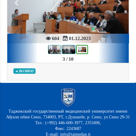
Previous
Next
604
01.12.2023
3 / 10
◄ ВОЗВРАТ
Таджикский государственный медицинский университет имени
Абуали ибни Сино, 734003, РТ, г.Душанбе, р. Сино, ул.Сино 29-31
Тел.: (+992) 446-600-3977, 2353496,
Факс: 2243687
E-mail: info@tajmedun.tj