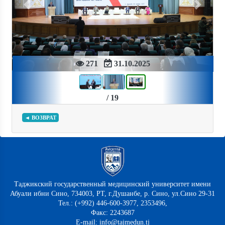
Previous
Next
271
31.10.2025
/ 19
◄ ВОЗВРАТ
Таджикский государственный медицинский университет имени
Абуали ибни Сино, 734003, РТ, г.Душанбе, р. Сино, ул.Сино 29-31
Тел.: (+992) 446-600-3977, 2353496,
Факс: 2243687
E-mail: info@tajmedun.tj