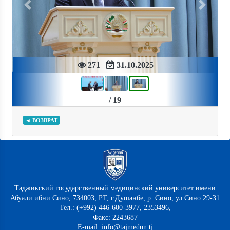
Previous
Next
271
31.10.2025
/ 19
◄ ВОЗВРАТ
Таджикский государственный медицинский университет имени
Абуали ибни Сино, 734003, РТ, г.Душанбе, р. Сино, ул.Сино 29-31
Тел.: (+992) 446-600-3977, 2353496,
Факс: 2243687
E-mail: info@tajmedun.tj