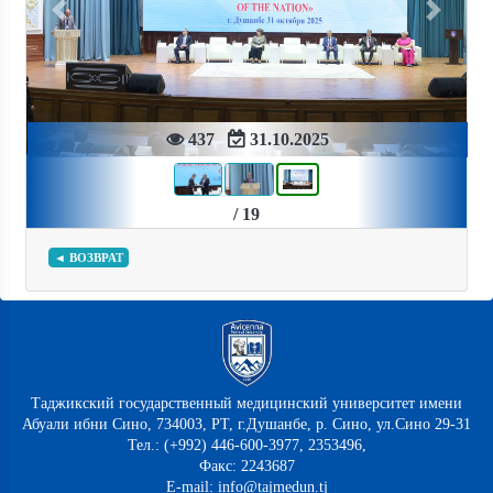
Previous
Next
437
31.10.2025
/ 19
◄ ВОЗВРАТ
Таджикский государственный медицинский университет имени
Абуали ибни Сино, 734003, РТ, г.Душанбе, р. Сино, ул.Сино 29-31
Тел.: (+992) 446-600-3977, 2353496,
Факс: 2243687
E-mail: info@tajmedun.tj