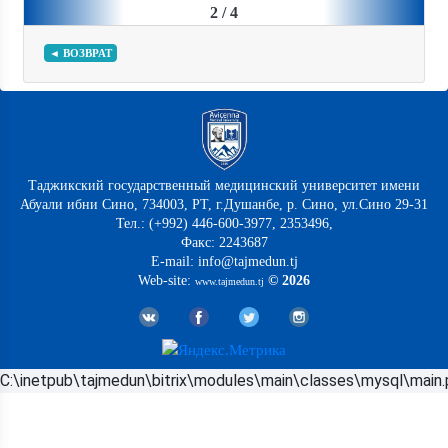
2 / 4
◄ ВОЗВРАТ
Таджикский государственный медицинский университет имени
Абуали ибни Сино, 734003, РТ, г.Душанбе, р. Сино, ул.Сино 29-31
Тел.: (+992) 446-600-3977, 2353496,
Факс: 2243687
E-mail: info@tajmedun.tj
Web-site:
© 2026
www.tajmedun.tj
C:\inetpub\tajmedun\bitrix\modules\main\classes\mysql\main