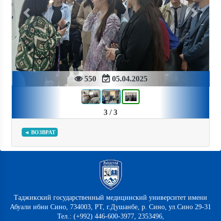
Previous
Next
550
05.04.2025
3 / 3
◄ ВОЗВРАТ
Таджикский государственный медицинский университет имени
Абуали ибни Сино, 734003, РТ, г.Душанбе, р. Сино, ул.Сино 29-31
Тел.: (+992) 446-600-3977, 2353496,