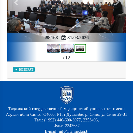
Previous
Next
168
31.03.2026
/ 12
◄ ВОЗВРАТ
Таджикский государственный медицинский университет имени
Абуали ибни Сино, 734003, РТ, г.Душанбе, р. Сино, ул.Сино 29-31
Тел.: (+992) 446-600-3977, 2353496,
Факс: 2243687
E-mail: info@tajmedun.tj