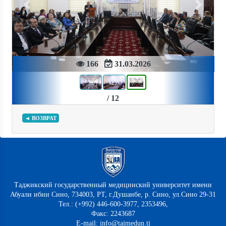
Previous
Next
166
31.03.2026
/ 12
◄ ВОЗВРАТ
Таджикский государственный медицинский университет имени
Абуали ибни Сино, 734003, РТ, г.Душанбе, р. Сино, ул.Сино 29-31
Тел.: (+992) 446-600-3977, 2353496,
Факс: 2243687
E-mail: info@tajmedun.tj