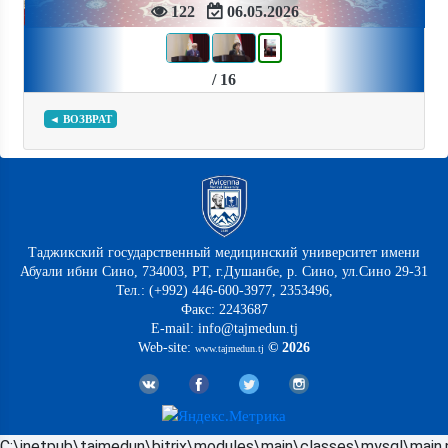
122
06.05.2026
/ 16
◄ ВОЗВРАТ
Таджикский государственный медицинский университет имени
Абуали ибни Сино, 734003, РТ, г.Душанбе, р. Сино, ул.Сино 29-31
Тел.: (+992) 446-600-3977, 2353496,
Факс: 2243687
E-mail: info@tajmedun.tj
Web-site:
© 2026
www.tajmedun.tj
C:\inetpub\tajmedun\bitrix\modules\main\classes\mysql\main