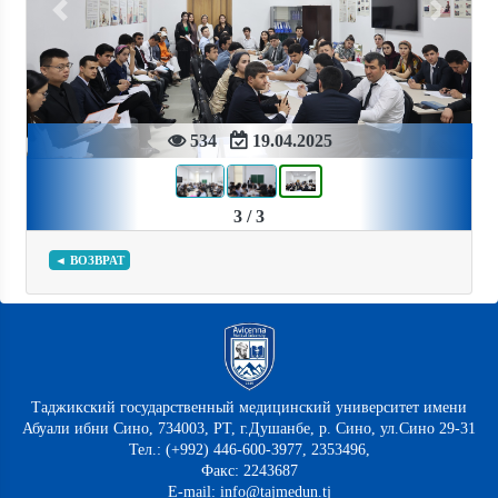
Previous
Next
534
19.04.2025
3 / 3
◄ ВОЗВРАТ
Таджикский государственный медицинский университет имени
Абуали ибни Сино, 734003, РТ, г.Душанбе, р. Сино, ул.Сино 29-31
Тел.: (+992) 446-600-3977, 2353496,
Факс: 2243687
E-mail: info@tajmedun.tj