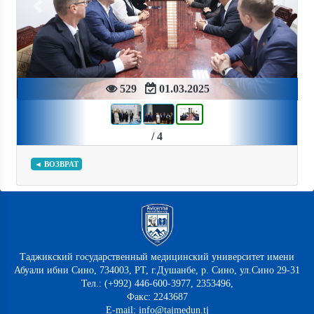
Previous
Next
529
01.03.2025
/ 4
◄ ВОЗВРАТ
Таджикский государственный медицинский университет имени
Абуали ибни Сино, 734003, РТ, г.Душанбе, р. Сино, ул.Сино 29-31
Тел.: (+992) 446-600-3977, 2353496,
Факс: 2243687
E-mail: info@tajmedun.tj