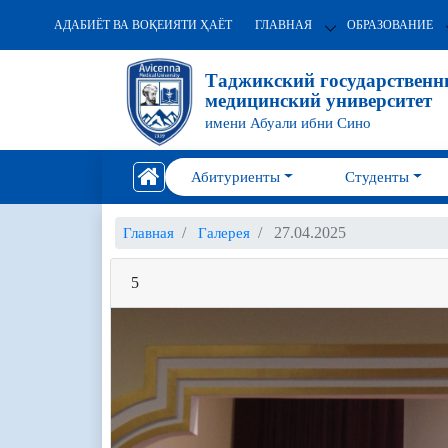
АДАБИЁТ ВА ВОҚЕИЯТИ ҲАЁТ
ГЛАВНАЯ
ОБРАЗОВАНИЕ
Таджикский государствен
медицинский университет
имени Абуали ибни Сино
Абитуриенты
Студенты
27.04.2025
Главная
Галерея
5