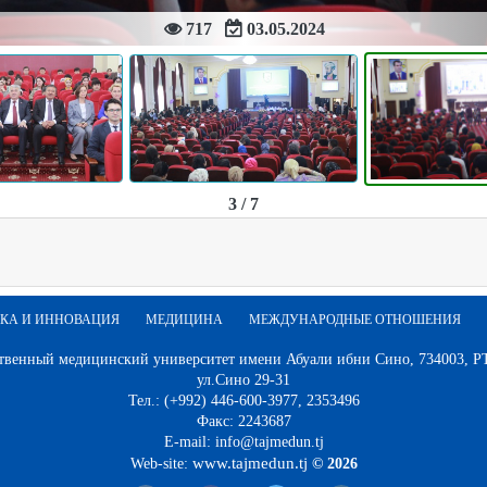
717
03.05.2024
3 / 7
КА И ИННОВАЦИЯ
МЕДИЦИНА
МЕЖДУНАРОДНЫЕ ОТНОШЕНИЯ
твенный медицинский университет имени Абуали ибни Сино, 734003, РТ,
ул.Сино 29-31
Тел.: (+992) 446-600-3977, 2353496
Факс: 2243687
E-mail: info@tajmedun.tj
www.tajmedun.tj
Web-site:
© 2026