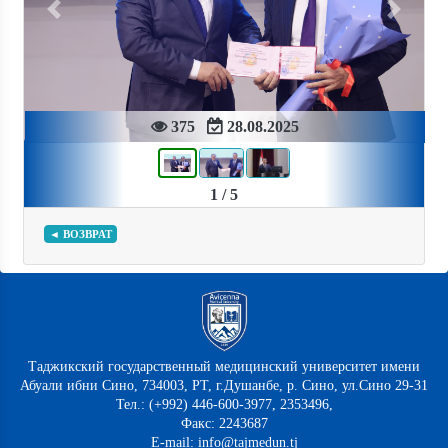
Previous
Next
375
28.08.2025
1 / 5
◄ ВОЗВРАТ
Таджикский государственный медицинский университет имени
Абуали ибни Сино, 734003, РТ, г.Душанбе, р. Сино, ул.Сино 29-31
Тел.: (+992) 446-600-3977, 2353496,
Факс: 2243687
E-mail: info@tajmedun.tj