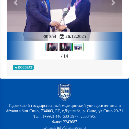
Previous
Next
354
26.12.2025
/ 14
◄ ВОЗВРАТ
Таджикский государственный медицинский университет имени
Абуали ибни Сино, 734003, РТ, г.Душанбе, р. Сино, ул.Сино 29-31
Тел.: (+992) 446-600-3977, 2353496,
Факс: 2243687
E-mail: info@tajmedun.tj