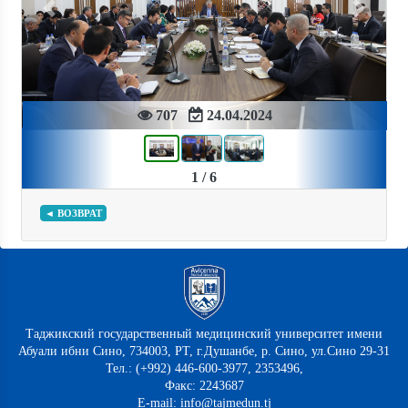
Previous
Next
707
24.04.2024
1 / 6
◄ ВОЗВРАТ
Таджикский государственный медицинский университет имени
Абуали ибни Сино, 734003, РТ, г.Душанбе, р. Сино, ул.Сино 29-31
Тел.: (+992) 446-600-3977, 2353496,
Факс: 2243687
E-mail: info@tajmedun.tj