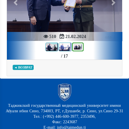
Previous
Next
510
21.02.2024
/ 17
◄ ВОЗВРАТ
Таджикский государственный медицинский университет имени
Абуали ибни Сино, 734003, РТ, г.Душанбе, р. Сино, ул.Сино 29-31
Тел.: (+992) 446-600-3977, 2353496,
Факс: 2243687
E-mail: info@tajmedun.tj