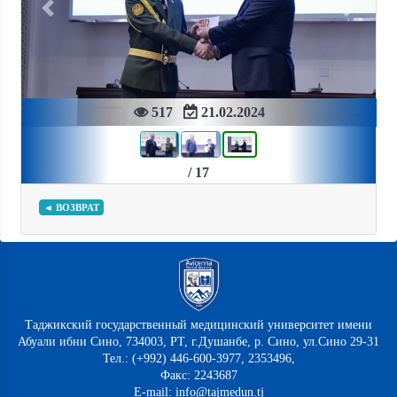
Previous
Next
517
21.02.2024
/ 17
◄ ВОЗВРАТ
Таджикский государственный медицинский университет имени
Абуали ибни Сино, 734003, РТ, г.Душанбе, р. Сино, ул.Сино 29-31
Тел.: (+992) 446-600-3977, 2353496,
Факс: 2243687
E-mail: info@tajmedun.tj