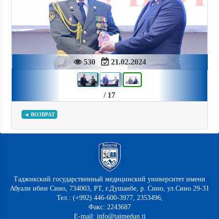
Previous
Next
530
21.02.2024
/ 17
◄ ВОЗВРАТ
Таджикский государственный медицинский университет имени
Абуали ибни Сино, 734003, РТ, г.Душанбе, р. Сино, ул.Сино 29-31
Тел.: (+992) 446-600-3977, 2353496,
Факс: 2243687
E-mail: info@tajmedun.tj