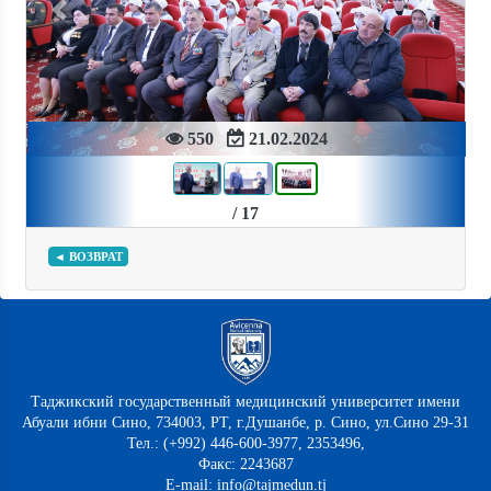
Previous
Next
550
21.02.2024
/ 17
◄ ВОЗВРАТ
Таджикский государственный медицинский университет имени
Абуали ибни Сино, 734003, РТ, г.Душанбе, р. Сино, ул.Сино 29-31
Тел.: (+992) 446-600-3977, 2353496,
Факс: 2243687
E-mail: info@tajmedun.tj