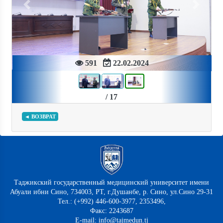
Previous
Next
591
22.02.2024
/ 17
◄ ВОЗВРАТ
Таджикский государственный медицинский университет имени
Абуали ибни Сино, 734003, РТ, г.Душанбе, р. Сино, ул.Сино 29-31
Тел.: (+992) 446-600-3977, 2353496,
Факс: 2243687
E-mail: info@tajmedun.tj